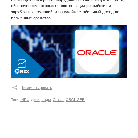
обеспечением которых являются акции российских и
зарубежных компаний, и получайте стабильный доход на
вложенные средства.
Комментировать
0
0
Теги:
INDX
,
дивиденды
,
Oracle
,
ORCL.SER
0
поделиться