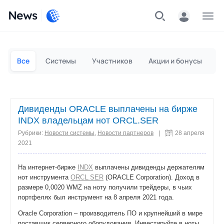
News
Частным лицам
Для бизнеса
Все
Системы
Участников
Акции и бонусы
П
Дивиденды ORACLE выплачены на бирже
INDX владельцам нот ORCL.SER
Рубрики:
Новости системы
,
Новости партнеров
|
28 апреля
2021
На интернет-бирже
INDX
выплачены дивиденды держателям
нот инструмента
ORCL.SER
(ORACLE Corporation). Доход в
размере 0,0020 WMZ на ноту получили трейдеры, в чьих
портфелях был инструмент на 8 апреля 2021 года.
Oracle Corporation – производитель ПО и крупнейший в мире
поставщик серверного оборудования. Инвестируйте в ноты,