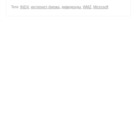
0
Теги:
INDX
,
интернет-биржа
,
дивиденды
,
WMZ
,
Microsoft
0
поделиться