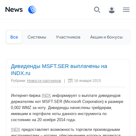
News
Частным лицам
Для бизнеса
Все
Системы
Участников
Акции и бонусы
П
Дивиденды MSFT.SER выплачены на
INDX.ru
Рубрики:
Новости партнеров
|
16 января 2015
Интернет-биржа
INDX
информирует о выплате дивидендов
держателям нот MSFT.SER (Microsoft Corporation) в размере
0,002 WMZ за ноту. Дивиденды начислены трейдерам,
имевшим в портфеле ноты данного инструмента по
состоянию на 20 ноября 2014 года.
INDX
предоставляет возможность торговли производными
инструментами – нотами, обеспечением которых являются