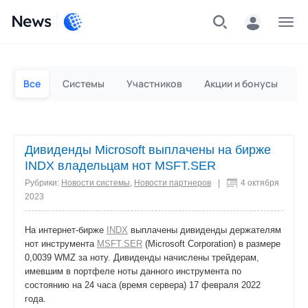
News
Частным лицам
Для бизнеса
Все
Системы
Участников
Акции и бонусы
П
Дивиденды Microsoft выплачены на бирже
INDX владельцам нот MSFT.SER
Рубрики:
Новости системы
,
Новости партнеров
|
4 октября
2023
На интернет-бирже
INDX
выплачены дивиденды держателям
нот инструмента
MSFT.SER
(Microsoft Corporation) в размере
0,0039 WMZ за ноту. Дивиденды начислены трейдерам,
имевшим в портфеле ноты данного инструмента по
состоянию на 24 часа (время сервера) 17 февраля 2022
года.