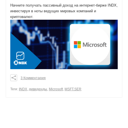
Начните получать пассивный доход на интернет-бирже INDX,
инвестируя в ноты ведущих мировых компаний и
криптовалют.
3 Комментария
0
0
Теги:
INDX
,
дивиденды
,
Microsoft
,
MSFT.SER
0
поделиться