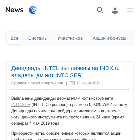
News
Частным лицам
Для бизнеса
Все
Системы
Участников
Акции и бонусы
П
Дивиденды INTEL выплачены на INDX.ru
владельцам нот INTC.SER
Рубрики:
Новости партнеров
|
13 июня 2019
Выплачены дивиденды держателям нот инструмента
INTC.SER
(INTEL Corporation) в размере 0,0020 WMZ за ноту.
Дивиденды начислены трейдерам, имевшим в портфеле
ноты данного инструмента по состоянию на 24 часа (время
сервера) 7 мая 2019 года.
Приобрести ноты, обеспечением которых являются акции
Intel Corporation, мирового лидера в области