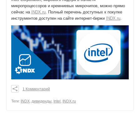
микропроцессоров и кремниевых микрочипов, можно прямо
сейчас на
INDX.ru
. Полный перечень доступных к покупке
инструментов доступен на сайте интернет-биржи
INDX.ru
.
1 Комментарий
0
0
Теги:
INDX
,
дивиденды
,
Intel
,
INDX.ru
0
поделиться