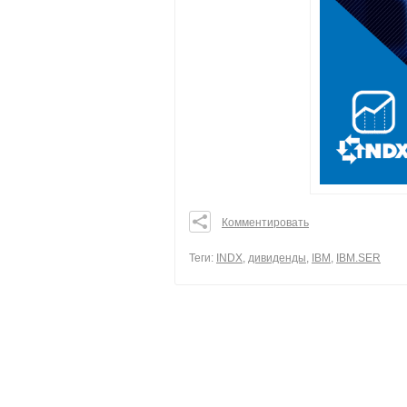
Комментировать
0
0
Теги:
INDX
,
дивиденды
,
IBM
,
IBM.SER
0
поделиться