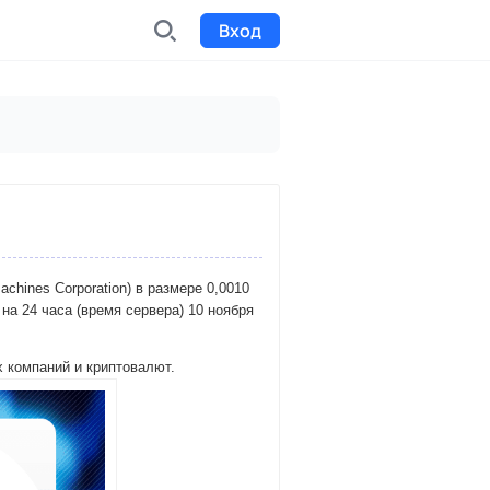
Вход
INDX
Интернет-биржа
Funding
Сбор средств на проекты
Билеты на мероприятия
Machines Corporation) в размере 0,0010
к
Выпуск и продажа билетов
а 24 часа (время сервера) 10 ноября
х компаний и криптовалют.