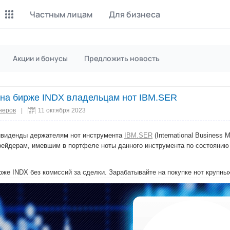
Частным лицам
Для бизнеса
Майнинг Monero
P2P обмен
Акции и бонусы
Предложить новость
Инструмент для добычи
Заработок на P2P обмене
Monero
на бирже INDX владельцам нот IBM.SER
CashBox
Files
Оплата за действие
Продажа файлов
неров
|
11 октября 2023
Донаты
Коллективные покупки
виденды держателям нот инструмента
IBM.SER
(International Business 
Вознаграждения от зрителей
Сервис совместных закупо
ейдерам, имевшим в портфеле ноты данного инструмента по состоянию н
InstaDo.com
рже INDX без комиссий за сделки. Зарабатывайте на покупке нот крупны
Фриланс-биржа