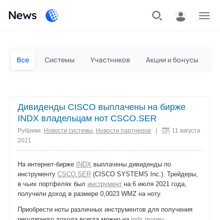
News
Частным лицам
Для бизнеса
Все
Системы
Участников
Акции и бонусы
П
Дивиденды CISCO выплачены на бирже
INDX владельцам нот CSCO.SER
Рубрики:
Новости системы
,
Новости партнеров
|
11 августа
2021
На интернет-бирже
INDX
выплачены дивиденды по
инструменту
CSCO.SER
(CISCO SYSTEMS Inc.). Трейдеры,
в чьих портфелях был
инструмент
на 6 июля 2021 года,
получили доход в размере 0,0023 WMZ на ноту.
Приобрести ноты различных инструментов для получения
регулярного дохода всегда можно на
indx.money
.