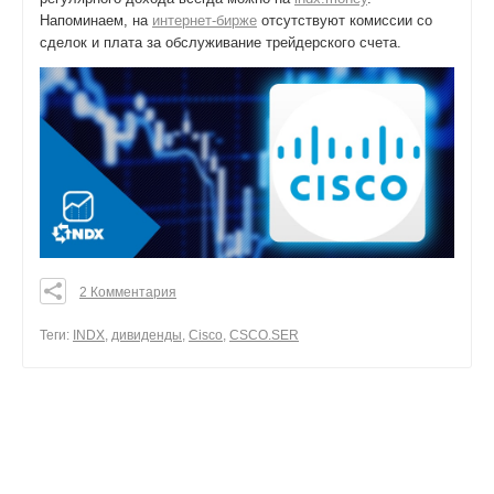
Напоминаем, на
интернет-бирже
отсутствуют комиссии со
сделок и плата за обслуживание трейдерского счета.
2 Комментария
0
0
Теги:
INDX
,
дивиденды
,
Cisco
,
CSCO.SER
0
поделиться