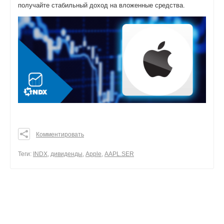
получайте стабильный доход на вложенные средства.
Комментировать
0
0
Теги:
INDX
,
дивиденды
,
Apple
,
AAPL.SER
0
поделиться