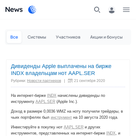
News
Частным лицам
Для бизнеса
Все
Системы
Участников
Акции и бонусы
П
Дивиденды Apple выплачены на бирже
INDX владельцам нот AAPL.SER
Рубрики:
Новости партнеров
|
21 сентября 2020
На интернет-бирже
INDX
начислены дивиденды по
инструменту
AAPL.SER
(Apple Inc.).
Доход в размере 0,0036 WMZ на ноту получили трейдеры, в
чьих портфелях был
инструмент
на 10 августа 2020 года.
Инвестируйте в покупку нот
AAPL.SER
и других
инструментов, представленных на интернет-бирже
INDX
, и