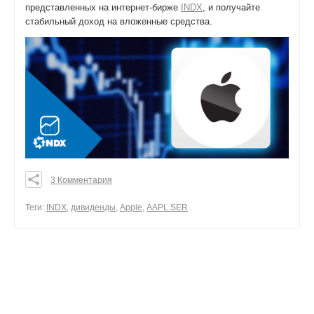
представленных на интернет-бирже
INDX
, и получайте
стабильный доход на вложенные средства.
3 Комментария
0
0
Теги:
INDX
,
дивиденды
,
Apple
,
AAPL.SER
0
поделиться