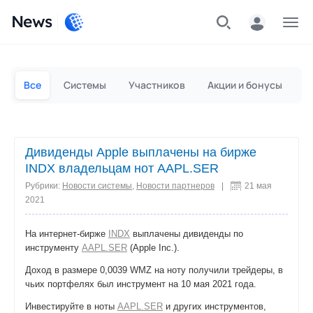
News
Частным лицам
Для бизнеса
Все
Системы
Участников
Акции и бонусы
П
Дивиденды Apple выплачены на бирже
INDX владельцам нот AAPL.SER
Рубрики:
Новости системы
,
Новости партнеров
|
21 мая
2021
На интернет-бирже
INDX
выплачены дивиденды по
инструменту
AAPL.SER
(Apple Inc.).
Доход в размере 0,0039 WMZ на ноту получили трейдеры, в
чьих портфелях был инструмент на 10 мая 2021 года.
Инвестируйте в ноты
AAPL.SER
и других инструментов,