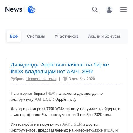
News
Частным лицам
Для бизнеса
Все
Системы
Участников
Акции и бонусы
П
Дивиденды Apple выплачены на бирже
INDX владельцам нот AAPL.SER
Рубрики:
Новости системы
|
3 декабря 2020
На интернет-бирже
INDX
начислены дивиденды по
инструменту
AAPL.SER
(Apple Inc.).
Доход в размере 0,0036 WMZ на ноту получили трейдеры, в
чьих портфелях был инструмент на 9 ноября 2020 года.
Инвестируйте в покупку нот
AAPL.SER
и других
инструментов, представленных на интернет-бирже
INDX
, и