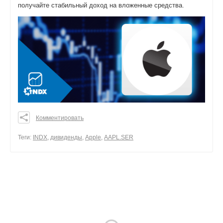
получайте стабильный доход на вложенные средства.
Комментировать
0
0
Теги:
INDX
,
дивиденды
,
Apple
,
AAPL.SER
0
поделиться