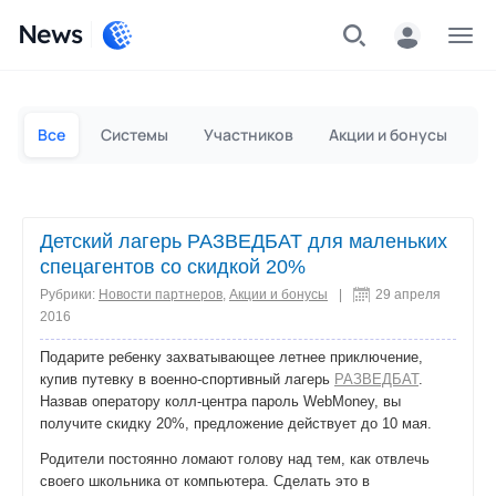
News
Частным лицам
Для бизнеса
Все
Системы
Участников
Акции и бонусы
П
Детский лагерь РАЗВЕДБАТ для маленьких
спецагентов со скидкой 20%
Рубрики:
Новости партнеров
,
Акции и бонусы
|
29 апреля
2016
Подарите ребенку захватывающее летнее приключение,
купив путевку в военно-спортивный лагерь
РАЗВЕДБАТ
.
Назвав оператору колл-центра пароль WebMoney, вы
получите скидку 20%, предложение действует до 10 мая.
Родители постоянно ломают голову над тем, как отвлечь
своего школьника от компьютера. Сделать это в