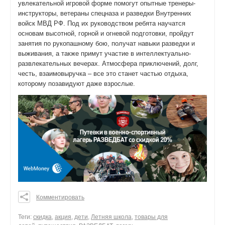
увлекательной игровой форме помогут опытные тренеры-
инструкторы, ветераны спецназа и разведки Внутренних
войск МВД РФ. Под их руководством ребята научатся
основам высотной, горной и огневой подготовки, пройдут
занятия по рукопашному бою, получат навыки разведки и
выживания, а также примут участие в интеллектуально-
развлекательных вечерах. Атмосфера приключений, долг,
честь, взаимовыручка – все это станет частью отдыха,
которому позавидуют даже взрослые.
Комментировать
0
0
Теги:
скидка
,
акция
,
дети
,
Летняя школа
,
товары для