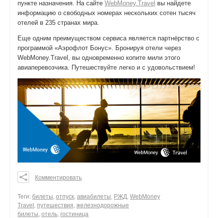
пункте назначения. На сайте
WebMoney.Travel
вы найдете
информацию о свободных номерах нескольких сотен тысяч
отелей в 235 странах мира.
Еще одним преимуществом сервиса является партнёрство с
программой «Аэрофлот Бонус». Бронируя отели через
WebMoney.Travel, вы одновременно копите мили этого
авиаперевозчика. Путешествуйте легко и с удовольствием!
Комментировать
0
0
Теги:
билеты
,
отпуск
,
авиабилеты
,
РЖД
,
WebMoney
Travel
,
путешествия
,
железнодорожные
0
билеты
,
отель
,
гостиница