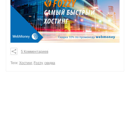
5 Комментариев
0
0
Теги:
Хостинг
,
Fozzy
,
скидка
0
поделиться