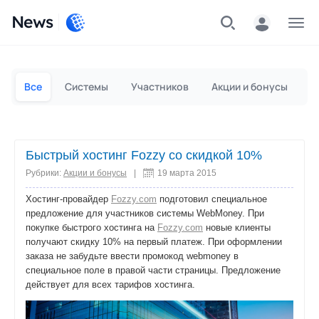
News
Частным лицам
Для бизнеса
Все
Системы
Участников
Акции и бонусы
П
Быстрый хостинг Fozzy со скидкой 10%
Рубрики:
Акции и бонусы
|
19 марта 2015
Хостинг-провайдер
Fozzy.com
подготовил специальное
предложение для участников системы WebMoney. При
покупке быстрого хостинга на
Fozzy.com
новые клиенты
получают скидку 10% на первый платеж. При оформлении
заказа не забудьте ввести промокод webmoney в
специальное поле в правой части страницы. Предложение
действует для всех тарифов хостинга.