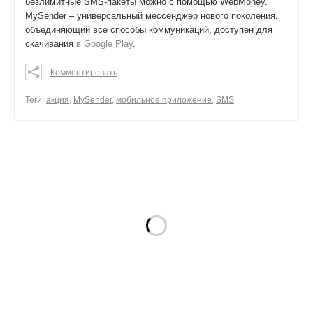
безлимитные SMS-пакеты можно с помощью WebMoney.
MySender – универсальный мессенджер нового поколения,
объединяющий все способы коммуникаций, доступен для
скачивания
в Google Play
.
Комментировать
0
0
Теги:
акция
,
MySender
,
мобильное приложение
,
SMS
0
поделиться