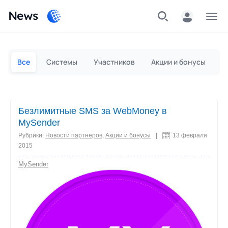
News
Частным лицам
Для бизнеса
Все
Системы
Участников
Акции и бонусы
П
Безлимитные SMS за WebMoney в
MySender
Рубрики:
Новости партнеров
,
Акции и бонусы
|
13 февраля
2015
MySender