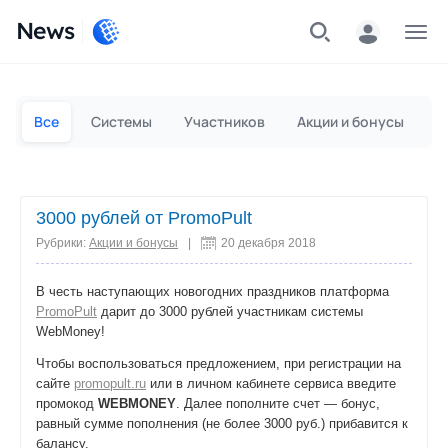
News
Частным лицам
Для бизнеса
Все
Системы
Участников
Акции и бонусы
П
3000 рублей от PromoPult
Рубрики:
Акции и бонусы
|
20 декабря 2018
В честь наступающих новогодних праздников платформа
PromoPult
дарит до 3000 рублей участникам системы
WebMoney!
Чтобы воспользоваться предложением, при регистрации на
сайте
promopult.ru
или в личном кабинете сервиса введите
промокод
WEBMONEY
. Далее пополните счет — бонус,
равный сумме пополнения (не более 3000 руб.) прибавится к
балансу.