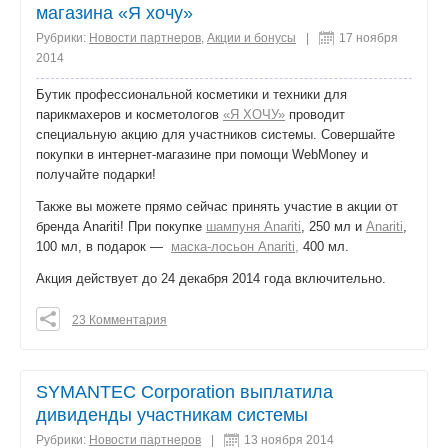
поделиться
магазина «Я хочу»
Рубрики:
Новости партнеров
,
Акции и бонусы
|
17 ноября
2014
Бутик профессиональной косметики и техники для
парикмахеров и косметологов
«Я ХОЧУ»
проводит
специальную акцию для участников системы. Совершайте
покупки в интернет-магазине при помощи WebMoney и
получайте подарки!
Также вы можете прямо сейчас принять участие в акции от
бренда Anariti! При покупке
шампуня Anariti
, 250 мл и
Anariti
,
100 мл, в подарок —
маска-лосьон Anariti,
400 мл.
Акция действует до 24 декабря 2014 года включительно.
23 Комментария
0
0
0
SYMANTEC Corporation выплатила
поделиться
дивиденды участникам системы
Рубрики:
Новости партнеров
|
13 ноября 2014