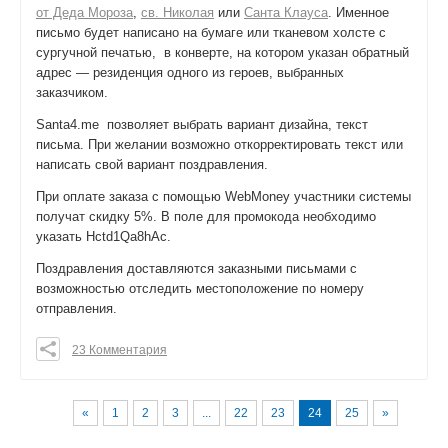
от Деда Мороза
,
св. Николая
или
Санта Клауса
. Именное
письмо будет написано на бумаге или тканевом холсте с
сургучной печатью, в конверте, на котором указан обратный
адрес — резиденция одного из героев, выбранных
заказчиком.
Santa4.me позволяет выбрать вариант дизайна, текст
письма. При желании возможно откорректировать текст или
написать свой вариант поздравления.
При оплате заказа с помощью WebMoney участники системы
получат скидку 5%. В поле для промокода необходимо
указать Hctd1Qa8hAc.
Поздравления доставляются заказными письмами с
возможностью отследить местоположение по номеру
отправления.
23 Комментария
0
0
0
«
1
2
3
...
22
23
24
25
»
поделиться