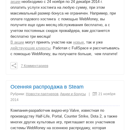
акции
необходимо с 24 ноября по 24 декабря 2014 г.
оплатить услуги хостинга на любую сумму, при этом
максимальный размер бонуса не ограничен. Например, при
оплате годового хостинга с помощью WebMoney, вы
получите еще один месяц обслуживания бесплатно, а с
учетом постоянных скидок провайдера, вам достанется
бесплатно три месяца!
В акции
могут принять участие как
новые
, так и уже
действующие клиенты
. Работая с FullSpace и рассчитываясь
с помощью WebMoney, вы получаете больше, чем платите!
7 Комментариев
0
0
0
Осенняя распродажа в Steam
поделиться
Рубрики:
Новости партнеров
,
Акции и бонусы
|
21 ноября
2014
Компания-разработчик видео-игр Valve, известная по
производству Half-Life, Portal, Counter Strike, Dota 2, а также
многих других культовых игр, приглашает всех участников
системы WebMoney на осеннюю распродажу, которая