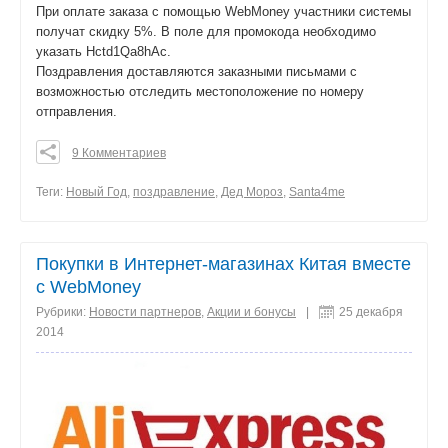
При оплате заказа с помощью WebMoney участники системы
получат скидку 5%. В поле для промокода необходимо
указать Hctd1Qa8hAc.
Поздравления доставляются заказными письмами с
возможностью отследить местоположение по номеру
отправления.
9 Комментариев
0
0
Теги:
Новый Год
,
поздравление
,
Дед Мороз
,
Santa4me
0
поделиться
Покупки в Интернет-магазинах Китая вместе
с WebMoney
Рубрики:
Новости партнеров
,
Акции и бонусы
|
25 декабря
2014