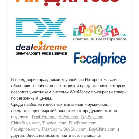
В преддверии праздников крупнейшие Интернет-магазины
объявляют о специальных акциях и предложениях, которые
позволят участникам системы WebMoney приобрести товары
по сниженным ценам.
Среди наиболее известных магазинов и аукционов,
предлагающих широкий ассортимент продукции, можно
выделить:
Deal Extreme
,
AliExpress
,
YoyBuy.com
,
ChinaBuye.com
,
Tinydeal.com
,
DinoDirect.com
,
Focalprice.com
,
TMart.com
,
BuySku.com
,
BuyChina.com
и
другие. Здесь вы можете найти все, начиная от