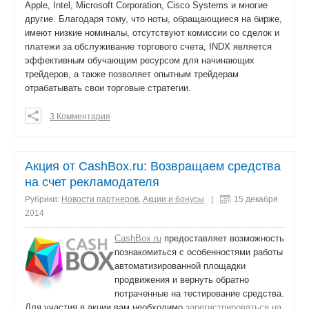
Apple, Intel, Microsoft Corporation, Cisco Systems и многие
другие. Благодаря тому, что ноты, обращающиеся на бирже,
имеют низкие номиналы, отсутствуют комиссии со сделок и
платежи за обслуживание торгового счета, INDX является
эффективным обучающим ресурсом для начинающих
трейдеров, а также позволяет опытным трейдерам
отрабатывать свои торговые стратегии.
3 Комментария
0
0
0
Акция от CashBox.ru: Возвращаем средства
поделиться
на счет рекламодателя
Рубрики:
Новости партнеров
,
Акции и бонусы
|
15 декабря
2014
CashBox.ru
предоставляет возможность
познакомиться с особенностями работы
автоматизированной площадки
продвижения и вернуть обратно
потраченные на тестирование средства.
Для участия в акции вам необходимо
зарегистрироваться на