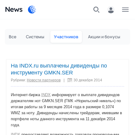
News
Частным лицам
Для бизнеса
Все
Системы
Участников
Акции и бонусы
Пр
На INDX.ru выплачены дивиденды по
инструменту GMKN.SER
Рубрики:
Новости партнеров
|
30 декабря 2014
Интернет-биржа
INDX
информирует о выплате дивидендов
держателям нот GMKN.SER (ГМК «Норильский никель») по
итогам работы за 9 месяцев 2014 года в размере 0,1074
WMZ за ноту. Дивиденды начислены трейдерам, имевшим в
портфеле ноты данного инструмента на 11 декабря 2014
года.
INDX
предоставляет возможность торговли производными