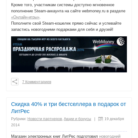
Кроме того, участникам системы доступно мгновенное
пополнение Steam-аккаунта на сайте webmoney.ru в разделе
«Онлайн-игры»
.
Пополните свой Steam-кошелек прямо сейчас и успевайте
запастись новогодними подарками для себя и друзей!
7 Комментариев
0
0
0
Скидка 40% и три бестселлера в подарок от
поделиться
ЛитРес
Рубрики:
Новости партнеров
,
Акции и бонусы
|
19 декабря
2014
Магазин электронных книг ЛитРес подготовил
новогодний