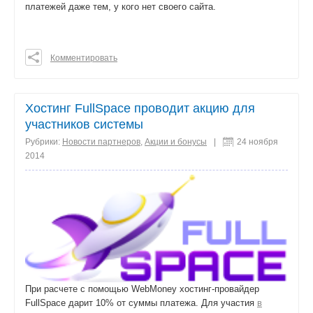
платежей даже тем, у кого нет своего сайта.
Комментировать
0
0
0
Хостинг FullSpace проводит акцию для
поделиться
участников системы
Рубрики:
Новости партнеров
,
Акции и бонусы
|
24 ноября
2014
При расчете с помощью WebMoney хостинг-провайдер
FullSpace дарит 10% от суммы платежа. Для участия
в