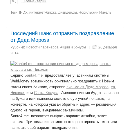
1 Комментарий
0
0
Теги:
INDX
,
интернет-биржа
,
дивиденды
,
Норильский Никель
0
поделиться
Последний шанс отправить поздравление
от Деда Мороза
Рубрики:
Новости партнеров
,
Акции и бонусы
|
26 декабря
2014
Сервис
Santa4.me
предоставляет участникам системы
WebMoney возможность оригинально поздравить с Новым
годом своих близких, отправив
письмо от Деда Мороза
,
св.
Николая
или
Санта Клауса
. Именное письмо будет написано
на бумаге или тканевом холсте с сургучной печатью, в
конверте, на котором указан обратный адрес — резиденция
одного из героев, выбранных заказчиком.
Santa4.me позволяет выбрать вариант дизайна, текст
письма. При желании возможно откорректировать текст или
написать свой вариант поздравления.